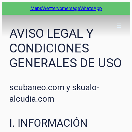
Zum
Maps
Wettervorhersage
WhatsApp
Inhalt
springen
AVISO LEGAL Y
CONDICIONES
GENERALES DE USO
scubaneo.com y skualo-
alcudia.com
I. INFORMACIÓN