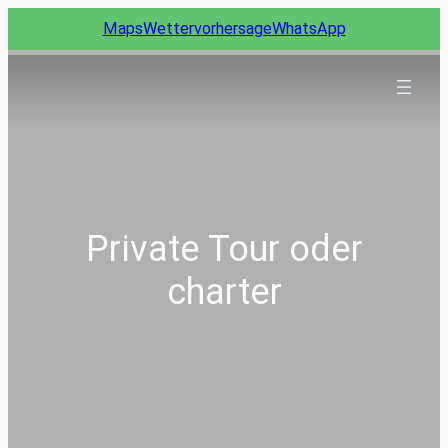
Zum
Maps
Wettervorhersage
WhatsApp
Inhalt
springen
Private Tour oder
charter