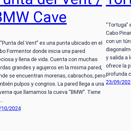
BMW Cave
“Tortuga” e
Cabo Pinar
con un tún
 “Punta del Vent” es una punta ubicado en el
diagonalme
bo Formentor donde inicia una pared
y salida a
eciosa y llena de vida. Cuenta con muchas
ofrece la 
erdas grandes y agujeros en la misma pared,
profunda 
nde se encuentran morenas, cabrachos, pero
23/09/202
mbién pulpos y congrios. La pared llega a una
verna que llamamos la cueva “BMW”. Tiene
…
/10/2024