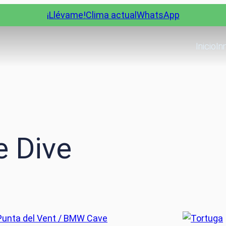
¡Llévame!
Clima actual
WhatsApp
Inicio
In
e Dive