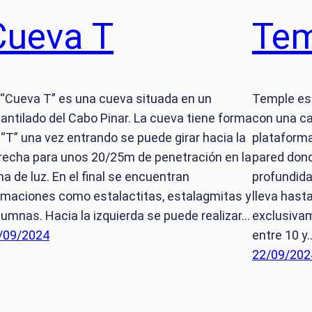
Cueva T
Tem
 “Cueva T” es una cueva situada en un
Temple es 
cantilado del Cabo Pinar. La cueva tiene forma
con una ca
 “T” una vez entrando se puede girar hacia la
plataforma
recha para unos 20/25m de penetración en la
pared don
na de luz. En el final se encuentran
profundida
rmaciones como estalactitas, estalagmitas y
lleva hast
lumnas. Hacia la izquierda se puede realizar…
exclusivam
/09/2024
entre 10 y
22/09/202