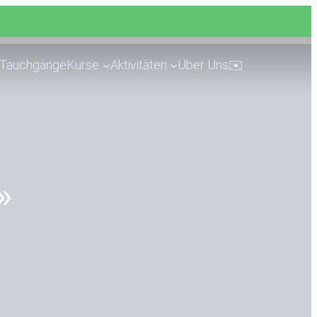
Tauchgänge
Kurse
Aktivitäten
Über Uns
✉️
»