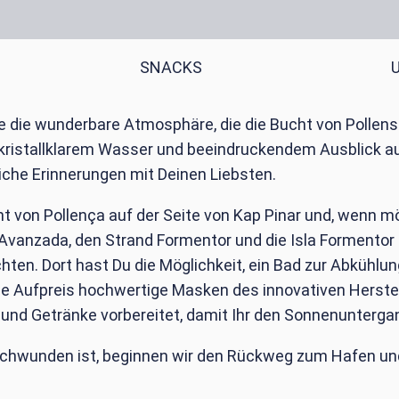
SNACKS
 die wunderbare Atmosphäre, die die Bucht von Pollen
kristallklarem Wasser und beeindruckendem Ausblick au
iche Erinnerungen mit Deinen Liebsten.
ht von Pollença auf der Seite von Kap Pinar und, wenn mö
vanzada, den Strand Formentor und die Isla Formentor z
hten. Dort hast Du die Möglichkeit, ein Bad zur Abküh
hne Aufpreis hochwertige Masken des innovativen Herste
nd Getränke vorbereitet, damit Ihr den Sonnenuntergan
hwunden ist, beginnen wir den Rückweg zum Hafen und n